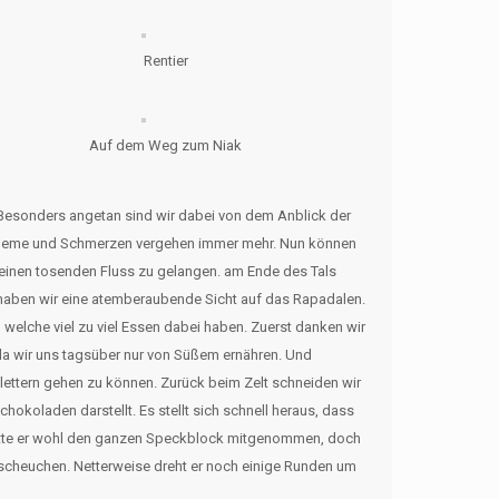
Rentier
Auf dem Weg zum Niak
 Besonders angetan sind wir dabei von dem Anblick der
obleme und Schmerzen vergehen immer mehr. Nun können
r einen tosenden Fluss zu gelangen. am Ende des Tals
 haben wir eine atemberaubende Sicht auf das Rapadalen.
welche viel zu viel Essen dabei haben. Zuerst danken wir
da wir uns tagsüber nur von Süßem ernähren. Und
ettern gehen zu können. Zurück beim Zelt schneiden wir
koladen darstellt. Es stellt sich schnell heraus, dass
 hätte er wohl den ganzen Speckblock mitgenommen, doch
erscheuchen. Netterweise dreht er noch einige Runden um