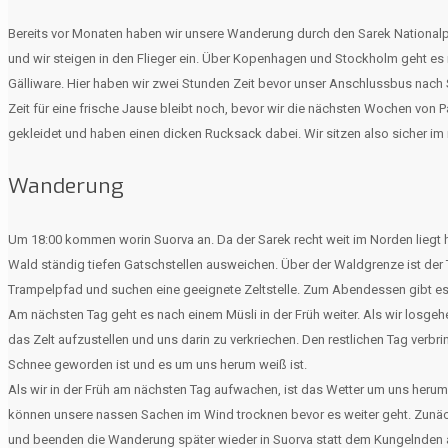
Bereits vor Monaten haben wir unsere Wanderung durch den Sarek Nationalpa
und wir steigen in den Flieger ein. Über Kopenhagen und Stockholm geht es 
Gälliware. Hier haben wir zwei Stunden Zeit bevor unser Anschlussbus nach S
Zeit für eine frische Jause bleibt noch, bevor wir die nächsten Wochen vo
gekleidet und haben einen dicken Rucksack dabei. Wir sitzen also sicher im 
Wanderung
Um 18:00 kommen worin Suorva an. Da der Sarek recht weit im Norden liegt 
Wald ständig tiefen Gatschstellen ausweichen. Über der Waldgrenze ist der
Trampelpfad und suchen eine geeignete Zeltstelle. Zum Abendessen gibt es 
Am nächsten Tag geht es nach einem Müsli in der Früh weiter. Als wir losge
das Zelt aufzustellen und uns darin zu verkriechen. Den restlichen Tag verbr
Schnee geworden ist und es um uns herum weiß ist.
Als wir in der Früh am nächsten Tag aufwachen, ist das Wetter um uns herum n
können unsere nassen Sachen im Wind trocknen bevor es weiter geht. Zunäch
und beenden die Wanderung später wieder in Suorva statt dem Kungelnden 