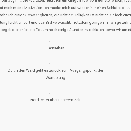
hten beginnt. Die Wartezeit nutze ich um einige Bilder vom tief stehenden, fa
sst mich meine Motivation. Ich mache mich auf wieder in meinen Schlafsack zu
abe ich einige Schwierigkeiten, die richtige Helligkeit ist nicht so einfach ei
tung leicht anläuft und das Bild verwäscht. Trotzdem gelingen mir einige zufr
 begebe ich mich ins Zelt um noch einige Stunden zu schlafen, bevor wir am 
Fernsehen
Durch den Wald geht es zurück zum Ausgangspunkt der
Wanderung
Nordlichter über unserem Zelt