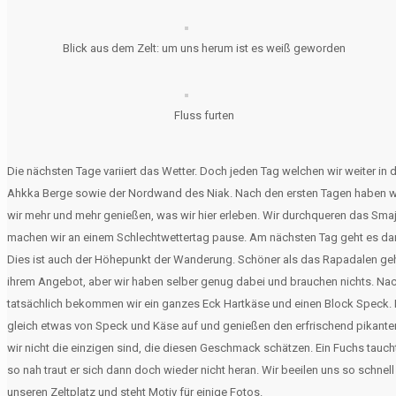
Blick aus dem Zelt: um uns herum ist es weiß geworden
Fluss furten
Die nächsten Tage variiert das Wetter. Doch jeden Tag welchen wir weiter 
Ahkka Berge sowie der Nordwand des Niak. Nach den ersten Tagen haben w
wir mehr und mehr genießen, was wir hier erleben. Wir durchqueren das Smaj
machen wir an einem Schlechtwettertag pause. Am nächsten Tag geht es dann
Dies ist auch der Höhepunkt der Wanderung. Schöner als das Rapadalen geht
ihrem Angebot, aber wir haben selber genug dabei und brauchen nichts. Na
tatsächlich bekommen wir ein ganzes Eck Hartkäse und einen Block Speck. 
gleich etwas von Speck und Käse auf und genießen den erfrischend pikanten
wir nicht die einzigen sind, die diesen Geschmack schätzen. Ein Fuchs tau
so nah traut er sich dann doch wieder nicht heran. Wir beeilen uns so schn
unseren Zeltplatz und steht Motiv für einige Fotos.