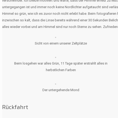
verschwindet. Ich bleibe motiviert und warte, dass der Himmel erneut zu leuc
untergegangen ist und immer noch keine Nordlichter aufgetaucht sind verlä
Himmel so grün, wie ich es zuvor noch nicht erlebt habe. Beim fotografieren h
inzwischen so kalt, dass die Linse bereits während einer 30 Sekunden Belich
alles wieder vorbei und am Himmel sind nur noch Sterne zu sehen. Zufrieden
Sicht von einem unserer Zeltplätze
Beim losgehen war alles Grün, 11 Tage später erstrahlt alles in
herbstlichen Farben
Der untergehende Mond
Rückfahrt