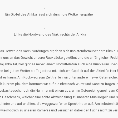
Ein Gipfel des Ahkka lässt sich durch die Wolken erspähen
Links die Nordwand des Niak, rechts der Ahkka
in das Herzen des Sarek vordringen ergeben sich uns atemberaubendere Blicke.
ir uns an das Gewicht unserer Rucksäcke gewöhnt und die anfänglichen Pr
lajjahka Tal, hier gibt es neben einem Notruftelefon auch eine Brücke um übe
 bei gutem Wetter als Tagestour mit leichtem Gepäck auf den Skierffe. Hier
 es kaum! Am Rückweg zum Zelt treffen wir unter anderem zwei Österreicher, 
ch kurzem plaudern kommen wir auf die Idee nach Wurst und Käse zu fragen, 
Lukas tauscht noch die Nummer mit einem aus, um in Österreich gemeinsam Kl
 Geschmack, welcher eine echte Abwechslung zu unseren Müsliriegeln und Scho
cht hinter uns auf und liest die weggeworfenen Speckrinden auf. Am liebsten
ell wie möglich zu unseren Kameras und versuchen dabei den Fuchs nicht zu v