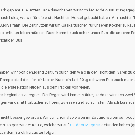
rk geplant. Die letzten Tage davor haben wir noch fehlende Ausrüstungsgegen
nach Lulea, wo wir für die erste Nacht ein Hostel gebucht haben. Am nachten
uorva fährt. Die Zeit nutzen wir um Gaskartuschen für unseren Kocher zu kauf
n Packerlfutter leben müssen. Dann kommt auch schon unser Bus, die anderen 
richtigen Bus.
haben wir noch genügend Zeit um durch den Wald in den “richtigen” Sarek zu g
 Trampelpfad deutlich einfacher. Nur mein fast 30kg schwerer Rucksack macht
die erste Ration Nudeln aus dem Packerl von vielen.
hen beginnt es zu regnen. Der Regen wird immer stärker, sodass wir nach zwei 
ingen wir damit Hörbücher zu hören, zu essen und zu schlafen. Als ich kurz aus
icht besser geworden. Wir verharren also weiter im Zelt und warten auf bessere
st folgen wir der Route, welche wir auf
Outdoor Magazin
gefunden haben (grü
aus dem Sarek heraus zu folgen.