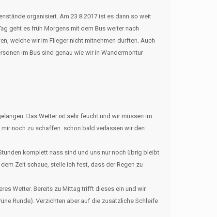
stände organisiert. Am 23.8.2017 ist es dann so weit
 Tag geht es früh Morgens mit dem Bus weiter nach
en, welche wir im Flieger nicht mitnehmen durften. Auch
Personen im Bus sind genau wie wir in Wandermontur
elangen. Das Wetter ist sehr feucht und wir müssen im
 mir noch zu schaffen. schon bald verlassen wir den
Stunden komplett nass sind und uns nur noch übrig bleibt
 dem Zelt schaue, stelle ich fest, dass der Regen zu
s Wetter. Bereits zu Mittag trifft dieses ein und wir
ne Runde). Verzichten aber auf die zusätzliche Schleife