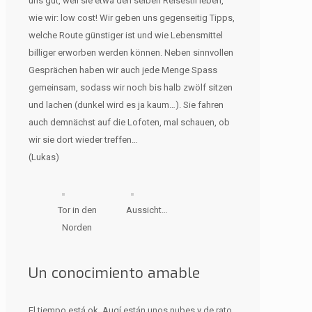
uns gut, weil sie etwa den selben Reisestil leben,
wie wir: low cost! Wir geben uns gegenseitig Tipps,
welche Route günstiger ist und wie Lebensmittel
billiger erworben werden können. Neben sinnvollen
Gesprächen haben wir auch jede Menge Spass
gemeinsam, sodass wir noch bis halb zwölf sitzen
und lachen (dunkel wird es ja kaum…). Sie fahren
auch demnächst auf die Lofoten, mal schauen, ob
wir sie dort wieder treffen…
(Lukas)
Tor in den
Aussicht…
Norden
Un conocimiento amable
El tiempo está ok. Auqí están unos nubes y de rato